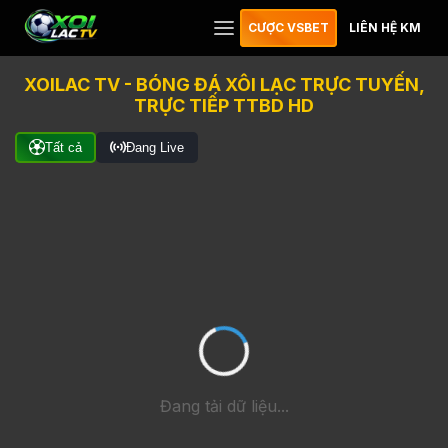
CƯỢC VSBET
LIÊN HỆ KM
XOILAC TV - BÓNG ĐÁ XÔI LẠC TRỰC TUYẾN,
TRỰC TIẾP TTBD HD
Tất cả
Đang Live
Đang tải dữ liệu...