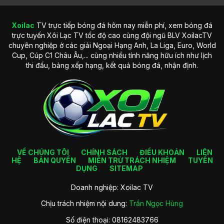
Xoilac
TV trực tiếp bóng đá hôm nay miễn phí, xem bóng đá
Lịch sử hình thành trang web Xoilac TV nổi bật
trực tuyến Xôi Lạc TV tốc độ cao cùng đội ngũ BLV XoilacTV
chuyên nghiệp ở các giải Ngoại Hạng Anh, La Liga, Euro, World
Tầm nhìn phát triển trong tương lai của trang web
Cup, Cúp C1 Châu Âu,... cùng nhiều tính năng hữu ích như lịch
Không chỉ dừng lại ở việc phát sóng các trận đấu bóng đá
thi đấu, bảng xếp hạng, kết quả bóng đá, nhận định.
như hiện tại, XoilacTV đặt ra tầm nhìn phát triển mạnh mẽ
hơn trong tương lai. Trang web hướng đến việc trở thành
nền tảng phát trực tiếp thể thao hàng đầu trên thị trường,
nhanh chóng mở rộng phạm vi ra nhiều bộ môn khác.
Ngoài ra, đơn vị cũng tập trung nâng cao trải nghiệm người
dùng thông qua việc cải tiến công nghệ truyền phát, áp
dụng các phần mềm AI vào phân tích trận đấu và nâng cấp
giao diện thân thiện hơn. Đây cũng là một cách để hội viên
VỀ CHÚNG TÔI
CHÍNH SÁCH
ĐIỀU KHOẢN
LIÊN
có thời gian giải trí trọn vẹn tại đó.
HỆ
BẢN QUYỀN
MIỄN TRỪ TRÁCH NHIỆM
TUYỂN
DỤNG
SITEMAP
Các ưu điểm cuốn hút của trang trực
Doanh nghiệp: Xoilac TV
tiếp bóng đá Xoilac TV
Chịu trách nhiệm nội dung:
Trần Ngọc Hùng
Kênh trực tiếp bóng đá
Xoilac TV
hiện đang được nhiều
Số điện thoại: 08162483766
thành viên yêu thích và trải nghiệm tham gia mỗi ngày. Hãy