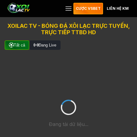
CƯỢC VSBET
LIÊN HỆ KM
XOILAC TV - BÓNG ĐÁ XÔI LẠC TRỰC TUYẾN,
TRỰC TIẾP TTBD HD
Tất cả
Đang Live
Đang tải dữ liệu...