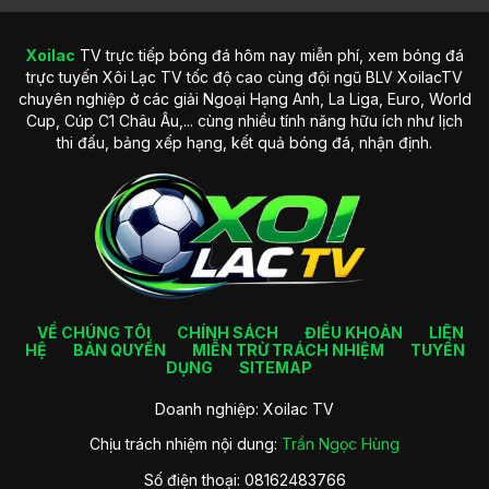
Xoilac
TV trực tiếp bóng đá hôm nay miễn phí, xem bóng đá
Lịch sử hình thành trang web Xoilac TV nổi bật
trực tuyến Xôi Lạc TV tốc độ cao cùng đội ngũ BLV XoilacTV
chuyên nghiệp ở các giải Ngoại Hạng Anh, La Liga, Euro, World
Tầm nhìn phát triển trong tương lai của trang web
Cup, Cúp C1 Châu Âu,... cùng nhiều tính năng hữu ích như lịch
Không chỉ dừng lại ở việc phát sóng các trận đấu bóng đá
thi đấu, bảng xếp hạng, kết quả bóng đá, nhận định.
như hiện tại, XoilacTV đặt ra tầm nhìn phát triển mạnh mẽ
hơn trong tương lai. Trang web hướng đến việc trở thành
nền tảng phát trực tiếp thể thao hàng đầu trên thị trường,
nhanh chóng mở rộng phạm vi ra nhiều bộ môn khác.
Ngoài ra, đơn vị cũng tập trung nâng cao trải nghiệm người
dùng thông qua việc cải tiến công nghệ truyền phát, áp
dụng các phần mềm AI vào phân tích trận đấu và nâng cấp
giao diện thân thiện hơn. Đây cũng là một cách để hội viên
VỀ CHÚNG TÔI
CHÍNH SÁCH
ĐIỀU KHOẢN
LIÊN
có thời gian giải trí trọn vẹn tại đó.
HỆ
BẢN QUYỀN
MIỄN TRỪ TRÁCH NHIỆM
TUYỂN
DỤNG
SITEMAP
Các ưu điểm cuốn hút của trang trực
Doanh nghiệp: Xoilac TV
tiếp bóng đá Xoilac TV
Chịu trách nhiệm nội dung:
Trần Ngọc Hùng
Kênh trực tiếp bóng đá
Xoilac TV
hiện đang được nhiều
Số điện thoại: 08162483766
thành viên yêu thích và trải nghiệm tham gia mỗi ngày. Hãy