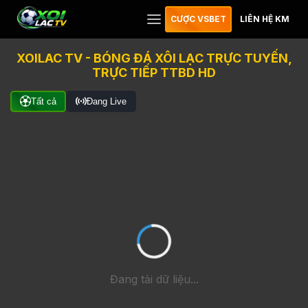
CƯỢC VSBET
LIÊN HỆ KM
XOILAC TV - BÓNG ĐÁ XÔI LẠC TRỰC TUYẾN,
TRỰC TIẾP TTBD HD
Tất cả
Đang Live
Đang tải dữ liệu...