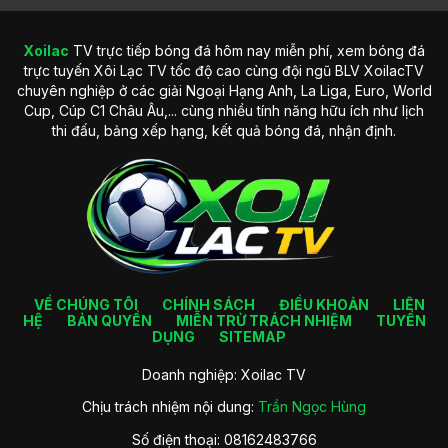
Xoilac
TV trực tiếp bóng đá hôm nay miễn phí, xem bóng đá
Lịch sử hình thành trang web Xoilac TV nổi bật
trực tuyến Xôi Lạc TV tốc độ cao cùng đội ngũ BLV XoilacTV
chuyên nghiệp ở các giải Ngoại Hạng Anh, La Liga, Euro, World
Tầm nhìn phát triển trong tương lai của trang web
Cup, Cúp C1 Châu Âu,... cùng nhiều tính năng hữu ích như lịch
Không chỉ dừng lại ở việc phát sóng các trận đấu bóng đá
thi đấu, bảng xếp hạng, kết quả bóng đá, nhận định.
như hiện tại, XoilacTV đặt ra tầm nhìn phát triển mạnh mẽ
hơn trong tương lai. Trang web hướng đến việc trở thành
nền tảng phát trực tiếp thể thao hàng đầu trên thị trường,
nhanh chóng mở rộng phạm vi ra nhiều bộ môn khác.
Ngoài ra, đơn vị cũng tập trung nâng cao trải nghiệm người
dùng thông qua việc cải tiến công nghệ truyền phát, áp
dụng các phần mềm AI vào phân tích trận đấu và nâng cấp
giao diện thân thiện hơn. Đây cũng là một cách để hội viên
VỀ CHÚNG TÔI
CHÍNH SÁCH
ĐIỀU KHOẢN
LIÊN
có thời gian giải trí trọn vẹn tại đó.
HỆ
BẢN QUYỀN
MIỄN TRỪ TRÁCH NHIỆM
TUYỂN
DỤNG
SITEMAP
Các ưu điểm cuốn hút của trang trực
Doanh nghiệp: Xoilac TV
tiếp bóng đá Xoilac TV
Chịu trách nhiệm nội dung:
Trần Ngọc Hùng
Kênh trực tiếp bóng đá
Xoilac TV
hiện đang được nhiều
Số điện thoại: 08162483766
thành viên yêu thích và trải nghiệm tham gia mỗi ngày. Hãy