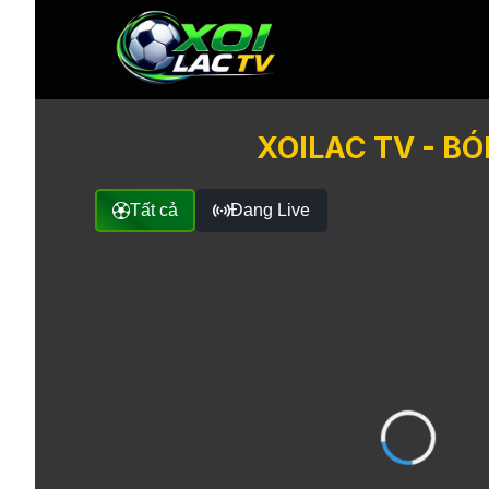
XOILAC TV - B
Tất cả
Đang Live