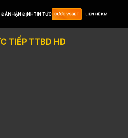
 ĐÁ
NHẬN ĐỊNH
TIN TỨC
CƯỢC VSBET
LIÊN HỆ KM
C TIẾP TTBD HD