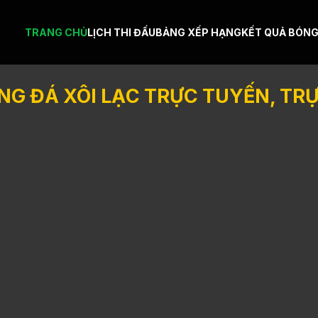
TRANG CHỦ
LỊCH THI ĐẤU
BẢNG XẾP HẠNG
KẾT QUẢ BÓNG
ÓNG ĐÁ XÔI LẠC TRỰC TUYẾN, TRỰ