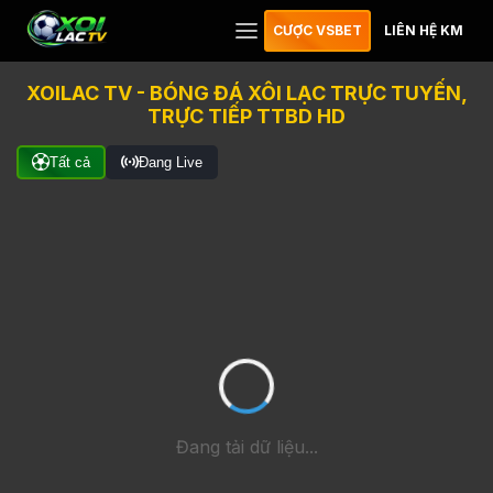
CƯỢC VSBET
LIÊN HỆ KM
XOILAC TV - BÓNG ĐÁ XÔI LẠC TRỰC TUYẾN,
TRỰC TIẾP TTBD HD
Tất cả
Đang Live
Đang tải dữ liệu...